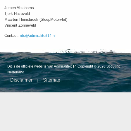
Jeroen Abrahams
Tjerk Hazeveld
Maarten Heinsbroek (SloepMotorvlet)
Vincent Zonneveld
Contact:
ntc@admiraliteit14.nl
Dit is de officiële website van Admiraliteit 14 Copyright © 2026 Scouting
Nederland.
Disclaimer
Sitemap
|